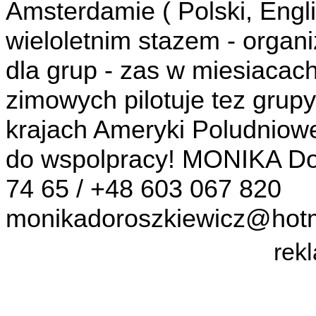
Amsterdamie ( Polski, Engl
wieloletnim stazem - organi
dla grup - zas w miesiacac
zimowych pilotuje tez grupy
krajach Ameryki Poludniowe
do wspolpracy! MONIKA Dor
74 65 / +48 603 067 820
monikadoroszkiewicz@hot
rek