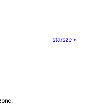
starsze »
żone.