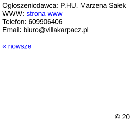
Ogłoszeniodawca: P.HU. Marzena Sałek
WWW:
strona www
Telefon: 609906406
Email: biuro@villakarpacz.pl
« nowsze
© 2